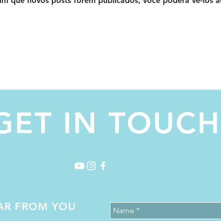
im que novos posts forem publicados, você poderá vê-los a
GET IN TOUC
EAR FROM YOU