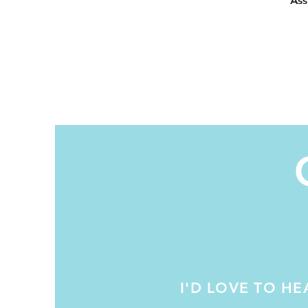
Ass
I'D LOVE TO H